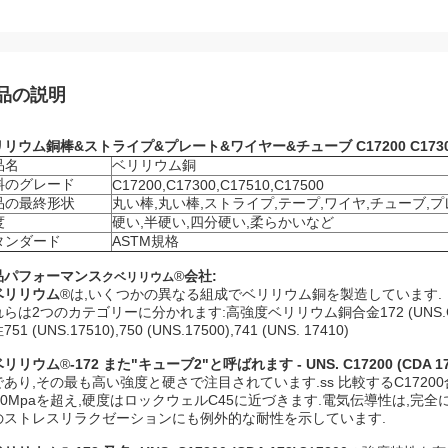
品の説明
リウム銅棒&ストライプ&プレート&ワイヤー&チューブ C17200 C17300 C
品名
ベリリウム銅
料のグレード
C17200,C17300,C17510,C17500
品の最終形状
丸い棒,丸い棒,ストライプ,テープ,ワイヤ,チューブ,
度
硬い,半硬い,四分硬い,柔らかいなど
タンダード
ASTM規格
品パフォーマンス
®
会社:
クベリリウム
ベリリウム
®は,いくつかの異なる組成でベリリウム銅を製造しています.
らは2つのカテゴリーに分かれます:高強度ベリリウム銅合金172 (UNS.C17200),
51 (UNS.17510),750 (UNS.17500),741 (UNS. 17410)
ベリリウム
®
-172 また"キューブ2"と呼ばれます - UNS. C17200 (CDA 17
であり,その最も高い強度と硬さで注目されています.
ss 比較する
C172
60Mpaを超え,硬度はロックウェルC45に近づきます.電気伝導性は,完全に老化
のストレスリラクゼーションにも例外的な耐性を示しています.