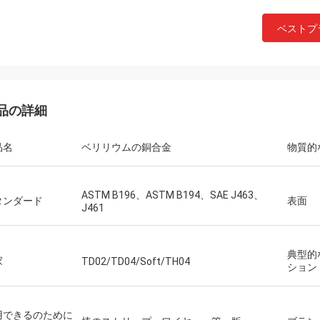
ベストプ
品の詳細
品名
ベリリウムの銅合金
物質的
ASTM B196、ASTM B194、SAE J463、
タンダード
表面
J461
典型的
家
TD02/TD04/Soft/TH04
ション
用できるのために