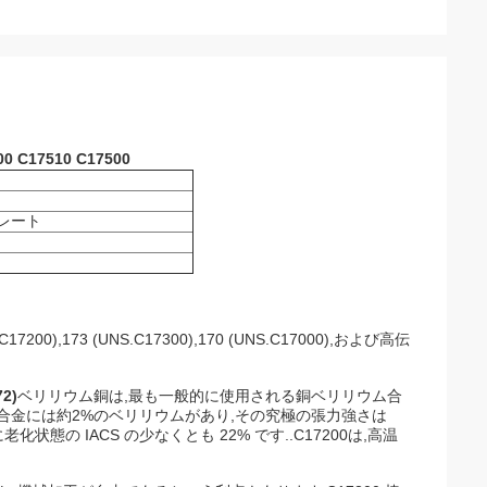
17510 C17500
プレート
173 (UNS.C17300),170 (UNS.C17000),および高伝
2)
ベリリウム銅は,最も一般的に使用される銅ベリリウム合
00合金には約2%のベリリウムがあり,その究極の張力強さは
状態の IACS の少なくとも 22% です..C17200は,高温