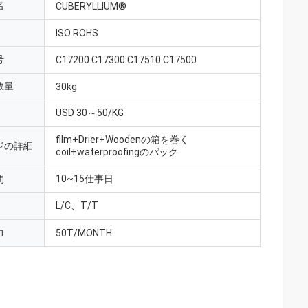
名
CUBERYLLIUM®
ISO ROHS
号
C17200 C17300 C17510 C17500
数量
30kg
USD 30～50/KG
film+Drier+Woodenの箱を巻く
ジの詳細
coil+waterproofingのパック
間
10~15仕事日
L/C、T/T
力
50T/MONTH