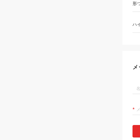
形
ハ
メ