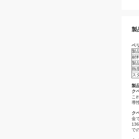
製
ベリ
製
材
製
熱
ス
製
ク
これ
導性7
ク
金
13
で