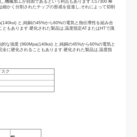
有し,機械加工が自由であるという利点もあります.C17300 棒
は細かく分割されたチップの形成を促進し,それによって切削
a(140ksi) と,純銅の45%から60%の電気と熱伝導性を組み合
ることもあります.硬化された製品は,温度指定ATまたはHTで識
的な強度 (960Mpa(140ksi) と,純銅の45%から60%の電気と
,完全に硬化されることもあります.硬化された製品は,温度指
ィスク