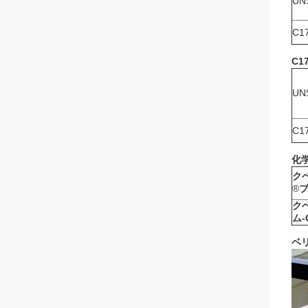
UN
C1
C1
UN
C1
化
ク
®
ク
ム-
ベリ