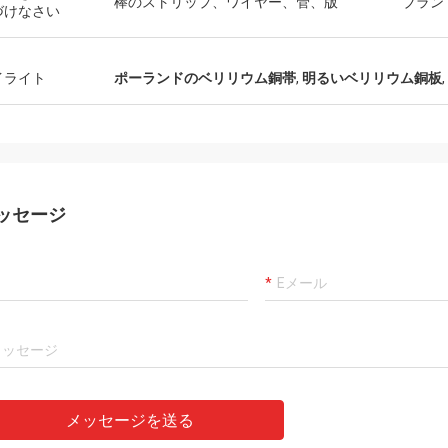
棒のストリップ、ワイヤー、管、版
ブラン
づけなさい
イライト
ポーランドのベリリウム銅帯
,
明るいベリリウム銅板
,
ッセージ
メッセージを送る