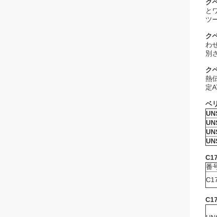
ク
と
ツ
ク
わ
別
ク
熱
定
ベ
UN
UN
UN
UN
C1
番
C1
C1