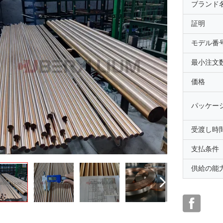
ブランド
証明
モデル番
最小注文
価格
パッケー
受渡し時
支払条件
供給の能