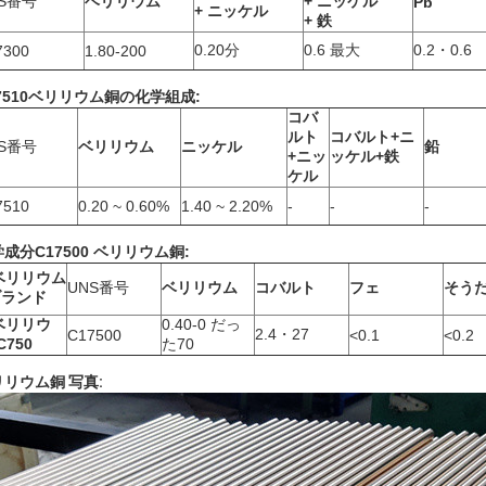
S番号
ベリリウム
+ ニッケル
Pb
+ ニッケル
+ 鉄
0.20分
0.6 最大
0.2・0.6
7300
1.80-200
7510ベリリウム銅の化学組成:
コバ
ルト
コバルト+ニ
S番号
ベリリウム
ニッケル
鉛
+ニッ
ッケル+鉄
ケル
7510
0.20 ~ 0.60%
1.40 ~ 2.20%
-
-
-
学成分
C17500 ベリリウム銅:
ベリリウム
UNS番号
ベリリウム
コバルト
フェ
そう
ブランド
ベリリウ
0.40-0 だっ
2.4・27
C17500
<0.1
<0.2
C750
た70
リウム銅 写真: