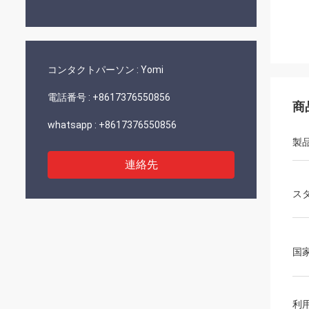
コンタクトパーソン :
Yomi
電話番号 :
+8617376550856
商
whatsapp :
+8617376550856
製
連絡先
ス
国
利