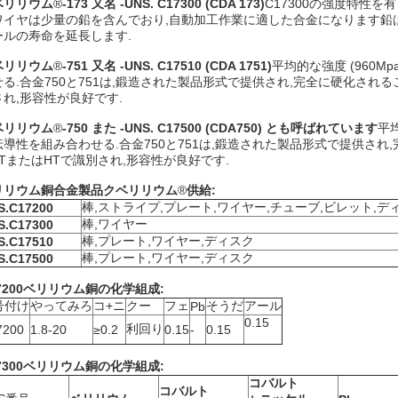
ベリリウム
®
-173 又名 -UNS. C17300 (CDA 173)
C17300の強度特性を
ワイヤは少量の鉛を含んでおり,自動加工作業に適した合金になります鉛
ールの寿命を延長します.
ベリリウム
®
-751 又名 -UNS. C17510 (CDA 1751)
平均的な強度 (960Mp
せる.合金750と751は,鍛造された製品形式で提供され,完全に硬化され
され,形容性が良好です.
ベリリウム
®
-750 また -UNS. C17500 (CDA750) とも呼ばれています
平均
伝導性を組み合わせる.合金750と751は,鍛造された製品形式で提供され
ATまたはHTで識別され,形容性が良好です.
リリウム銅合金製品
クベリリウム
®
供給:
棒,ストライプ,プレート,ワイヤー,チューブ,ビレット,デ
S.C17200
棒,ワイヤー
S.C17300
棒,プレート,ワイヤー,ディスク
S.C17510
棒,プレート,ワイヤー,ディスク
S.C17500
7200ベリリウム銅の化学組成:
号付け
やってみろ
コ+ニ
クー
フェ
そうだ
アール
Pb
0.15
利回り
7200
1.8-20
≥0.2
0.15
-
0.15
7300ベリリウム銅の化学組成:
コバルト
コバルト