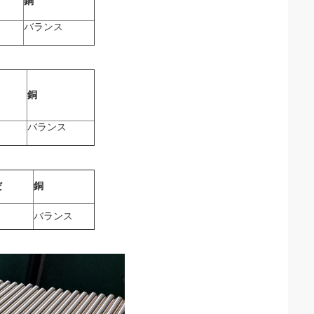
銅
バランス
銅
バランス
だ
銅
バランス