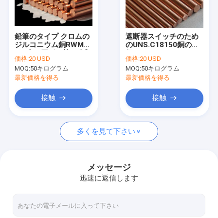
私達について
工場旅行
鉛筆のタイプ クロムの
遮断器スイッチのため
ジルコニウム銅RWMA
のUNS.C18150銅の棒
品質管理
は2本の円形の棒を分類
径1mm - 8mm
価格:
20 USD
価格:
20 USD
する
MOQ:
50キログラム
MOQ:
50キログラム
私達に連絡しなさい
最新価格を得る
最新価格を得る
引用を要求しなさい
接触
接触
多くを見て下さい
ベリリウムの銅合金
C17200ベリリウムの銅
メッセージ
迅速に返信します
C17300ベリリウムの銅
C17510ベリリウムの銅