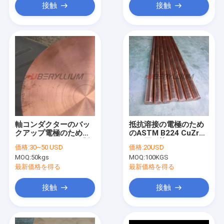
接触
接触
軸コンダクターのバッ
抵抗溶接の電極のため
クアップ電極のための
のASTM B224 CuZrの
銅のジルコニウムの版
銅の円形棒
価格:
30~50 USD
価格:
20USD
C15000
MOQ:
50kgs
MOQ:
100KGS
最新価格を得る
最新価格を得る
接触
接触