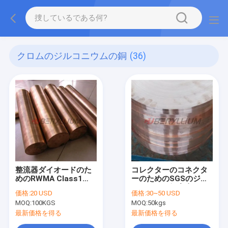
クロムのジルコニウムの銅
(36)
整流器ダイオードのた
コレクターのコネクタ
めのRWMA Class1
ーのためのSGSのジル
CuZrのジルコニウムの
コニウムの銅合金
価格:
20 USD
価格:
30~50 USD
銅棒
C15000の円形の版
MOQ:
100KGS
MOQ:
50kgs
最新価格を得る
最新価格を得る