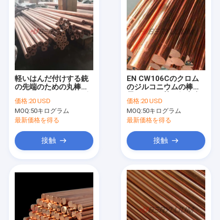
軽いはんだ付けする銃
EN CW106Cのクロム
の先端のための丸棒
のジルコニウムの棒延
1000mm CuCr1Zrの銅
長のための棒を銅合金
価格:
20 USD
価格:
20 USD
合金
MOQ:
50キログラム
MOQ:
50キログラム
最新価格を得る
最新価格を得る
接触
接触
家
プロダクト
ビデオ