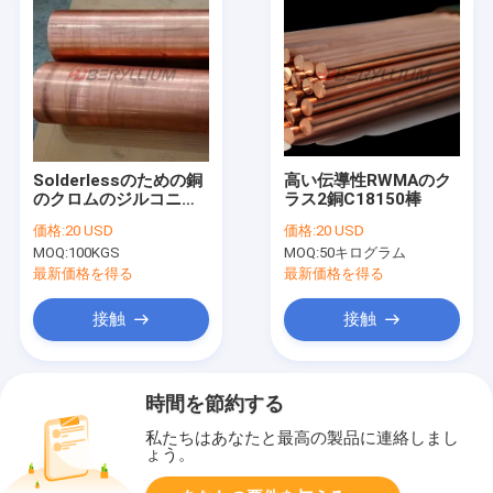
Solderlessのための銅
高い伝導性RWMAのク
のクロムのジルコニウ
ラス2銅C18150棒
ムRWMAのクラス1
価格:
20 USD
価格:
20 USD
C15000棒は包んだ
MOQ:
100KGS
MOQ:
50キログラム
最新価格を得る
最新価格を得る
接触
接触
時間を節約する
私たちはあなたと最高の製品に連絡しまし
ょう。