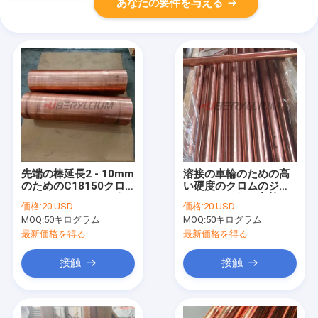
あなたの要件を与える
先端の棒延長2 - 10mm
溶接の車輪のための高
のためのC18150クロ
い硬度のクロムのジル
ムのジルコニウムの銅
コニウムの銅の丸棒
価格:
20 USD
価格:
20 USD
の正方形棒
MOQ:
50キログラム
MOQ:
50キログラム
最新価格を得る
最新価格を得る
接触
接触