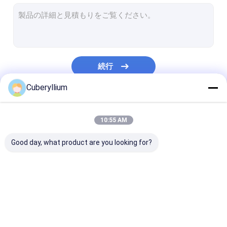
C17500ベリリウムの銅
クロムのジルコニウムの銅
分散は銅を増強した
続行
ベリリウムの銅線
Cuberyllium
ベリリウムの銅シート
私たちのカテゴリー
ベリリウムの銅棒
10:55 AM
ベリリウムの銅のストリップ
Good day, what product are you looking for?
ベリリウムの銅管
テルル銅合金
ベリリウムの銅合金
C17200ベリリウムの
C17300ベリ
銅
銅