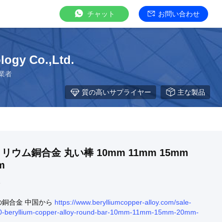
チャット
お問い合わせ
logy Co.,Ltd.
業者
質の高いサプライヤー
主な製品
ベリリウム銅合金 丸い棒 10mm 11mm 15mm
m
5
の銅合金 中国から
https://www.berylliumcopper-alloy.com/sale-
-beryllium-copper-alloy-round-bar-10mm-11mm-15mm-20mm-