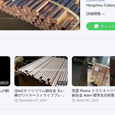
25mm.html
Hangzhou Cube
供給できます：
詳細情報 →
ベリリウムの銅合
beryllium-copper-
C17200ベリリウ
チャット
c17200-beryllium
C17300ベリリウ
c17300-beryllium
公式サイトへよう
00:17
00:26
ムの銅
Qbe2.0 ベリリウム銅合金 丸い
気質 Rwma クラス 4 ベ
棒のワイヤーストライププレー
銅合金 Astm 標準光沢研磨
ト 標準 ГОСТ 1789-70
December 07, 2023
March 01, 2023