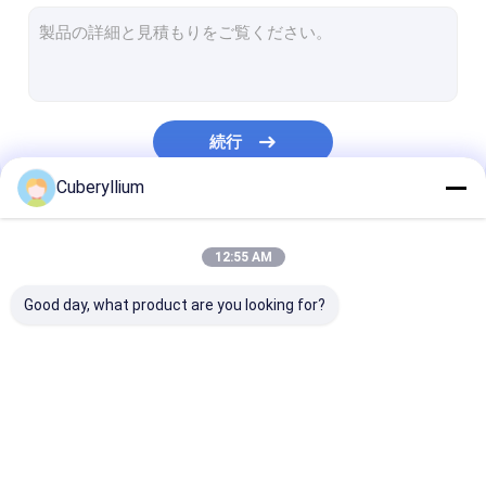
C17500ベリリウムの銅
クロムのジルコニウムの銅
分散は銅を増強した
続行
ベリリウムの銅線
Cuberyllium
ベリリウムの銅シート
私たちのカテゴリー
ベリリウムの銅棒
12:55 AM
ベリリウムの銅のストリップ
Good day, what product are you looking for?
ベリリウムの銅管
テルル銅合金
ベリリウムの銅合金
C17200ベリリウムの
C17300ベリ
銅
銅