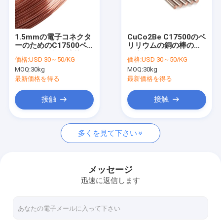
私達について
工場旅行
1.5mmの電子コネクタ
CuCo2Be C17500のベ
ーのためのC17500ベ
リリウムの銅の棒の外
品質管理
リリウムの銅の溶接ワ
の直径0.06-2.00mm
価格:
USD 30～50/KG
価格:
USD 30～50/KG
イヤ
MOQ:
30kg
MOQ:
30kg
私達に連絡しなさい
最新価格を得る
最新価格を得る
引用を要求しなさい
接触
接触
多くを見て下さい
ベリリウムの銅合金
C17200ベリリウムの銅
メッセージ
迅速に返信します
C17300ベリリウムの銅
C17510ベリリウムの銅