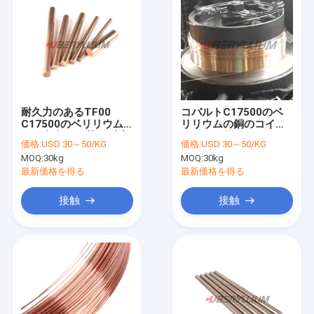
耐久力のあるTF00
コバルトC17500のベ
C17500のベリリウム
リリウムの銅のコイル
の銅合金10の棒の反腐
ワイヤー厚さ3mm
価格:
USD 30～50/KG
価格:
USD 30～50/KG
食
MOQ:
30kg
MOQ:
30kg
最新価格を得る
最新価格を得る
接触
接触
家
プロダクト
ビデオ