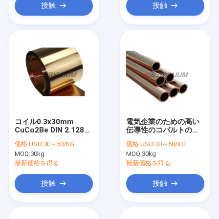
接触
接触
コイル0.3x30mm
電気企業のための高い
CuCo2Be DIN 2.1285
伝導性のコバルトのベ
のastm C17500のベリ
リリウムの銅管Uns
価格:
USD 30～50/KG
価格:
USD 30～50/KG
リウムの銅のストリッ
C17500 CuCo2Be
MOQ:
30kg
MOQ:
30kg
プは老化した
最新価格を得る
最新価格を得る
接触
接触