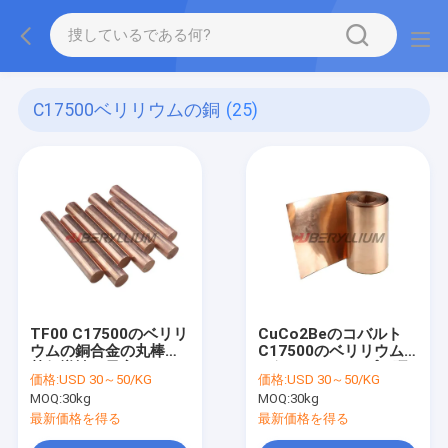
C17500ベリリウムの銅
(25)
TF00 C17500のベリリ
CuCo2Beのコバルト
ウムの銅合金の丸棒の
C17500のベリリウム
熱伝導性の最高
の銅のストリップの硬
価格:
USD 30～50/KG
価格:
USD 30～50/KG
度200-280HV
MOQ:
30kg
MOQ:
30kg
最新価格を得る
最新価格を得る