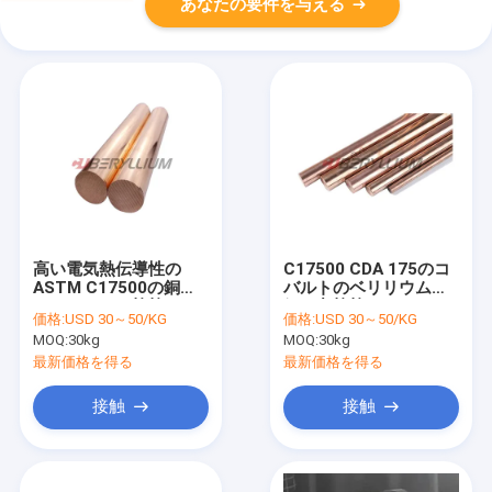
あなたの要件を与える
高い電気熱伝導性の
C17500 CDA 175のコ
ASTM C17500の銅の
バルトのベリリウムの
ベリリウムの棒棒
銅の丸棒棒12x500mm
価格:
USD 30～50/KG
価格:
USD 30～50/KG
MOQ:
30kg
MOQ:
30kg
最新価格を得る
最新価格を得る
接触
接触