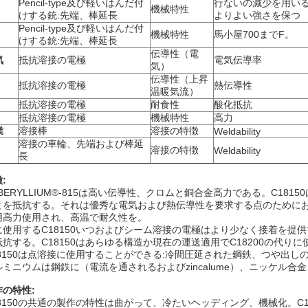
Pencil-type及び軽いはんだ付
行ないの減少を用いる
機械特性
けする銃:先端、棒延長
よりよい強さを保つ
Pencil-type及び軽いはんだ付
機械特性
馬小屋700までF。
けする銃:先端、棒延長
伝導性（電
気
抵抗溶接の電極
電気伝導率
気）
伝導性（上昇
抵抗溶接の電極
熱伝導性
温暖気流）
抵抗溶接の電極
耐食性
酸化抵抗
抵抗溶接の電極
機械特性
高力
業
溶接棒
溶接の特徴
Weldability
溶接の車輪、先端および棒延
溶接の特徴
Weldability
長
:
BERYLLIUM®-815は高い伝導性、クロムと銅合金高力である。C181
とを抵抗する。それは優秀な電気および熱伝導性を要求する点のために
用高力使用され、高温で耐久性を。
に使用するC18150いつおよびシーム溶接の電極はより少なく接着を提供
抵抗する。C18150はあらゆる構造か現在の運送適用でC18200の代り
18150は点溶接に使用することができる:冷間圧延された鋼鉄、つや出
ルミニウムは鋼鉄に（電流を通されるおよびzincalume）、ニッケル合金
作の特性:
18150の共通の製作の特性は曲がって、冷たいヘッディング、機械化。C18