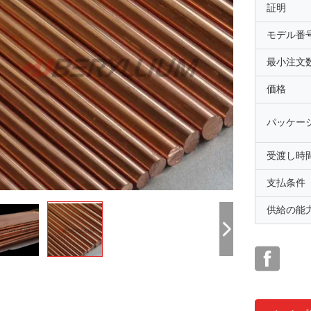
証明
モデル番
最小注文
価格
パッケー
受渡し時
支払条件
供給の能