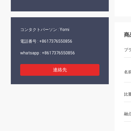
コンタクトパーソン :
Yomi
商
電話番号 :
+8617376550856
ブ
whatsapp :
+8617376550856
連絡先
名
比
融