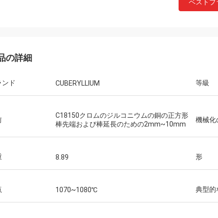
ベストプ
品の詳細
ランド
等級
CUBERYLLIUM
C18150クロムのジルコニウムの銅の正方形
前
機械化
棒先端および棒延長のための2mm~10mm
重
形
8.89
点
典型的
1070~1080℃