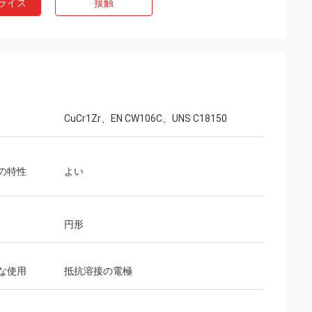
ライス
接触
CuCr1Zr、EN CW106C、UNS C18150
の特性
よい
円形
な使用
抵抗溶接の電極