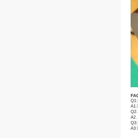
FA
Q
A
Q
A
Q
A3