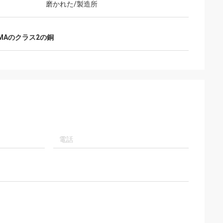
磨かれた/製造所
MAのクラス2の銅