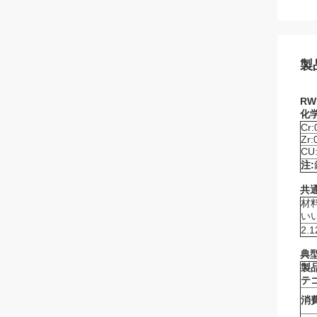
製
RW
化
Cr:
Zr:
CU
注:
共
材
い
2.1
典
製
テ
消