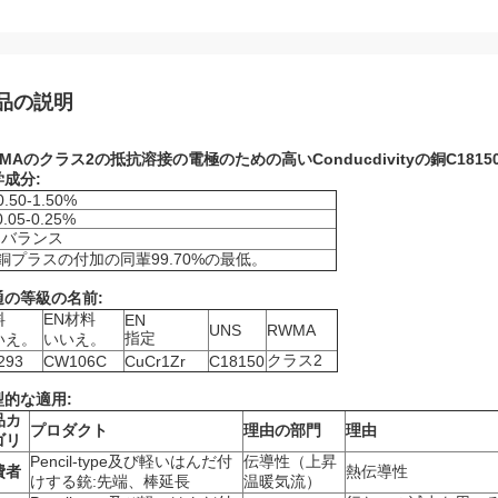
品の説明
MAのクラス2の抵抗溶接の電極のための高いConducdivityの銅C1815
学成分:
0.50-1.50%
0.05-0.25%
:バランス
銅プラスの付加の同輩99.70%の最低。
通の等級の名前:
料
EN材料
EN
UNS
RWMA
指定
いえ。
いいえ。
クラス2
293
CW106C
CuCr1Zr
C18150
型的な適用:
品カ
プロダクト
理由の部門
理由
ゴリ
Pencil-type及び軽いはんだ付
伝導性（上昇
費者
熱伝導性
けする銃:先端、棒延長
温暖気流）