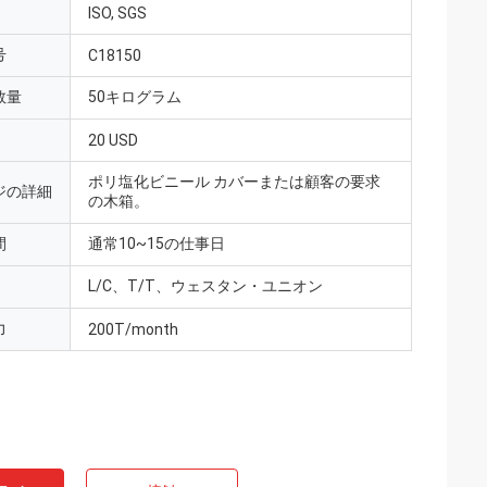
ISO, SGS
号
C18150
数量
50キログラム
20 USD
ポリ塩化ビニール カバーまたは顧客の要求
ジの詳細
の木箱。
間
通常10~15の仕事日
L/C、T/T、ウェスタン・ユニオン
力
200T/month