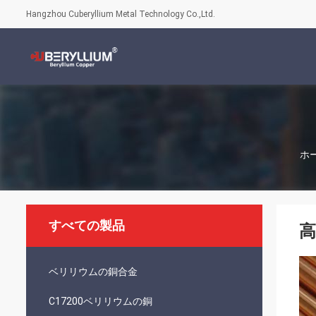
Hangzhou Cuberyllium Metal Technology Co.,Ltd.
ホ
すべての製品
高
ベリリウムの銅合金
C17200ベリリウムの銅