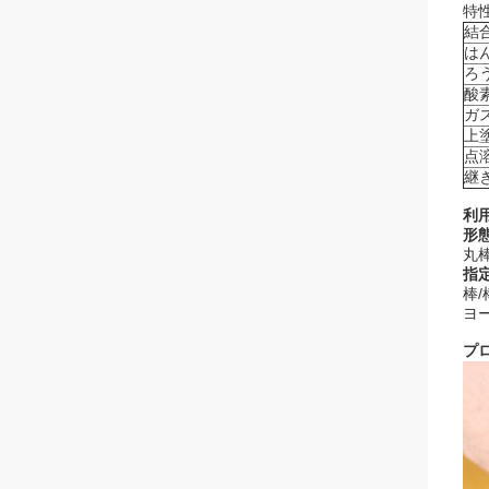
特
結
は
ろ
酸
ガ
上
点
継
利
形態
丸
指定
棒/
ヨー
プ