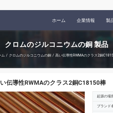
ホーム
企業情報
製
クロムのジルコニウムの銅 製品
ーム
/
クロムのジルコニウムの銅
/
高い伝導性RWMAのクラス2銅C181
い伝導性RWMAのクラス2銅C18150棒
起源の場
ブランド