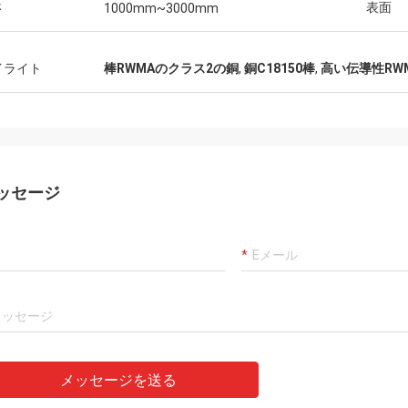
さ
表面
1000mm~3000mm
イライト
棒RWMAのクラス2の銅
,
銅C18150棒
,
高い伝導性RW
ッセージ
メッセージを送る