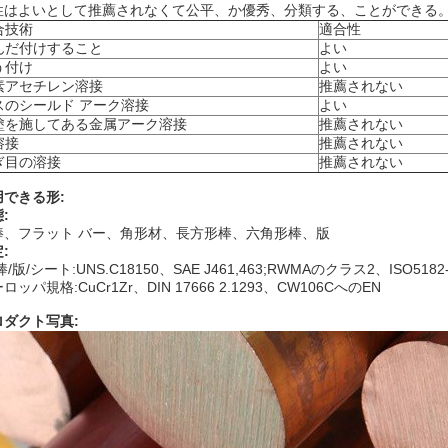
性はよいとして推薦されなくて公平、か優秀、分類する、ことができる。
合技術
適合性
んだ付けすること
よい
う付け
よい
素アセチレン溶接
推薦されない
スのシールド アーク溶接
よい
塗を施してある金属アーク溶接
推薦されない
溶接
推薦されない
ぎ目の溶接
推薦されない
用できる形:
:
棒、フラット バー、角形材、長方形棒、六角形棒、版
:
棒/版/シート:UNS.C18150、SAE J461,463;RWMAのクラス2、ISO5182-
ロッパ規格:CuCr1Zr、DIN 17666 2.1293、CW106CへのEN
ロダクト写真: