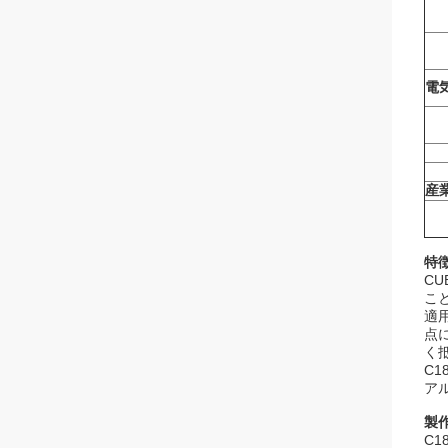
電
産
特徴
CU
こ
適
点
く
C
ア
製
C