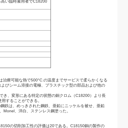
高い臨時雇用者でC18200
50は治療可能な熱で500°C.の温度までサービスで柔らかくなる
およびシーム溶接の電極、プラスチック型の部品および他の
でき、変形にある特定の状態の銅クロム（C18200）より長
に使用することができる。
しの鋼鉄は、めっきされた鋼鉄、亜鉛にニッケルを被せ、亜鉛
、Monel、洋白、ステンレス鋼塗った。
150の切削加工性の評価は20である。C18150銅の製作の