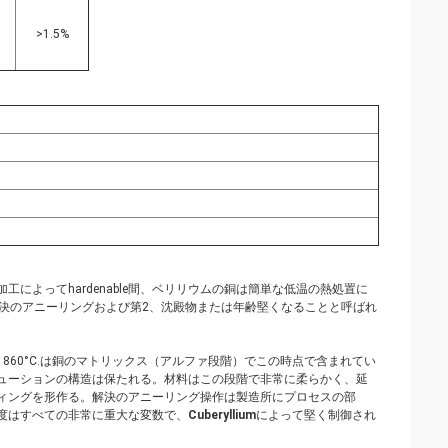
>1.5%
よってhardenable間、ベリリウムの銅は簡単な低温の熱処置に
1は解決のアニーリングおよび第2、沈殿物または年齢堅くなることと呼ばれ
熱され、860°C.は銅のマトリックス（アルファ段階）でこの時点で含まれてい
ューションの構造は保たれる。材料はこの段階で非常に柔らかく、延
ィングを形作る。解決のアニーリング操作は製造所にプロセスの部
度はすべての非常に重大な変数で、
Cuberyllium
によって堅く制御され