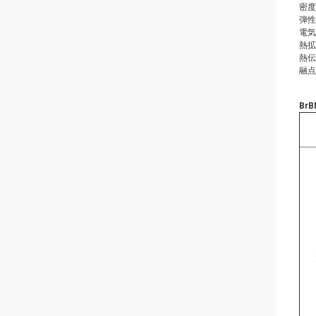
密度（
弾性
電気伝
熱拡
熱伝
融点
Br