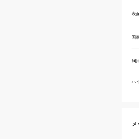
表
国
利
ハ
メ