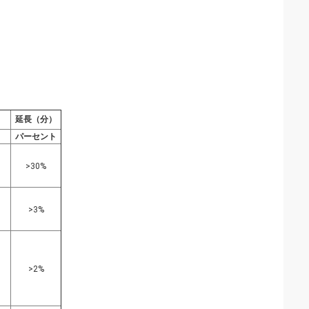
延長（分）
パーセント
>30%
>3%
>2%