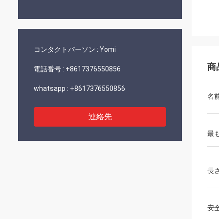
コンタクトパーソン :
Yomi
商
電話番号 :
+8617376550856
whatsapp :
+8617376550856
名
連絡先
最
長
安