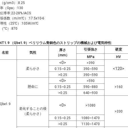
g/cm3）:8.25
率（Gpa）:130
導率:22-28% IACS
張係数（m/m℃）:17.5x10-6
導性（25℃）:105W/m℃
（°C）:870
BNT1.9 （Qbe1.9）ベリリウム青銅色のストリップ
の機械および電気特性
:
引張強さ
硬度
厚さ
名前
気性
（mm）
MPa
HV
<0>
>390
<120>
柔らかさ
0.15~0.25
390~590
>0.25
390~590
<0>
>590
懸命に
0.15~0.25
590~880
>160
>0.25
640~930
Qbe1.9
<0>
>1080
老化することの後
>330
（柔らかさ）
0.15~0.25
1080~1470
>0.25
1130~1470