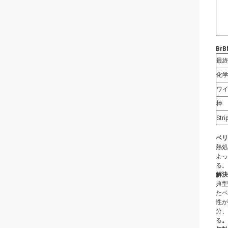
Br
最
化
ワ
棒
Stri
ベリ
熱処
よっ
る。
解決
典型
たベ
性が
分、
る
。