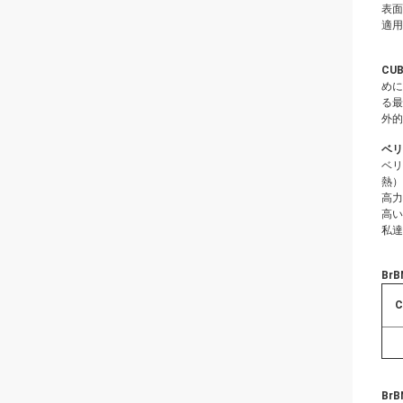
表面
適用
CUB
めに
る最
外的
ベリ
ベリ
熱）
高力ベ
高い
私達
BrB
C
BrB