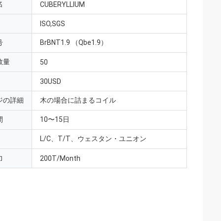
名
CUBERYLLIUM
ISO,SGS
号
BrBNT1.9 （Qbe1.9）
数量
50
30USD
ジの詳細
木の場合に詰まるコイル
間
10〜15日
L/C、T/T、ウェスタン・ユニオン
力
200T/Month