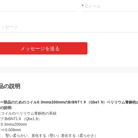
メッセージを送る
品の説明
ー部品のためのコイル0.3mmx200mmのBrBNT1.9 （Qbe1.9）ベリリウム青銅
の説明:
:コイルのベリリウム青銅色の革紐
:BrBNT1.9 （Qbe1.9）
:
0.3mmx200mm
+/-0.008mm
:
、堅い柔らかい、老化する（堅い）老化する（柔らかさ）