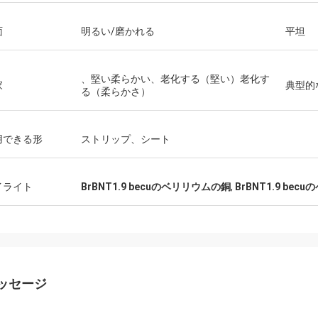
面
明るい/磨かれる
平坦
、堅い柔らかい、老化する（堅い）老化す
家
典型的
る（柔らかさ）
用できる形
ストリップ、シート
イライト
BrBNT1.9 becuのベリリウムの銅
,
BrBNT1.9 be
ッセージ