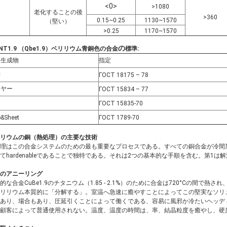
<0>
>1080
老化することの後
>360
0.15~0.25
1130~1570
（堅い）
>0.25
1170~1570
の
BNT1.9 （Qbe1.9）ベリリウム青銅色の合金
標準
:
終生成物
指定
学
ГОСТ 18175 – 78
イヤー
ГОСТ 15834 – 77
ГОСТ 15835-70
p&Sheet
ГОСТ 1789-70
リウムの銅（
熱処理
）の主要な技術
理はこの合金システムのための最も重要なプロセスである。すべての銅合金が冷間加工に
てhardenableであることで独特である。それは2つの基本的な手順を含む。第
のアニーリング
的な合金CuBe1.9のチタニウム（1.85 - 2.1%）のために合金は720°Cの間で
リリウム本質的に「分解する」。室温へ急速に癒やすことによってこの堅実なソリ
あり、場合もあり、圧延引くことによって働くである、容易に風邪か冷たいヘッデ
顧客によって普通使用されない。温度、温度の時間は、率、結晶粒度を癒やし、硬