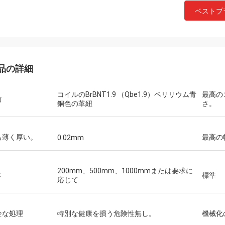
ベストプ
品の詳細
コイルのBrBNT1.9 （Qbe1.9）ベリリウム青
最高の
前
銅色の革紐
さ。
も薄く厚い。
最高の
0.02mm
200mm、500mm、1000mmまたは要求に
さ
標準
応じて
全な処理
特別な健康を損う危険性無し。
機械化