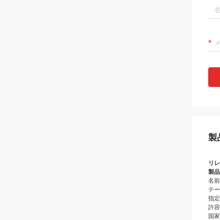
製
リレ
製品
名前
テープ
指定
許容:
国家