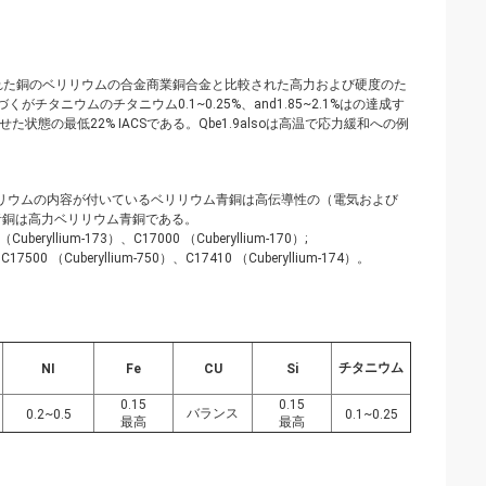
れた銅のベリリウムの合金商業銅合金と比較された高力および硬度のた
チタニウムのチタニウム0.1~0.25%、and1.85~2.1%はの達成す
態の最低22% IACSである。Qbe1.9alsoは高温で応力緩和への例
ベリリウムの内容が付いているベリリウム青銅は高伝導性の（電気および
ム青銅は高力ベリリウム青銅である。
yllium-173）、C17000 （Cuberyllium-170）;
（Cuberyllium-750）、C17410 （Cuberyllium-174）。
チタニウム
NI
Fe
CU
Si
0.15
0.15
バランス
0.2~0.5
0.1~0.25
最高
最高