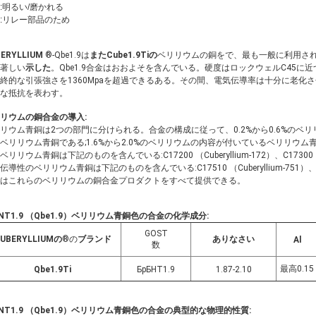
:明るい/磨かれる
:リレー部品のため
ERYLLIUM
®-Qbe1.9は
またCube1.9Tiの
ベリリウムの銅をで、最も一般に利用さ
著しい
示した
。Qbe1.9合金はおおよそを含んでいる。硬度はロックウェルC45に近づくが
終的な引張強さを1360Mpaを超過できるある。その間、電気伝導率は十分に老化させた状
な抵抗を表わす。
リウムの銅合金の導入:
リウム青銅は2つの部門に分けられる。合金の構成に従って、0.2%から0.6%の
ベリリウム青銅である;1.6%から2.0%のベリリウムの内容が付いているベリリウ
リリウム青銅は下記のものを含んでいる:C17200 （Cuberyllium-172）、C17300 （Cuber
伝導性のベリリウム青銅は下記のものを含んでいる:C17510 （Cuberyllium-751）、C17500 
はこれらのベリリウムの銅合金プロダクトをすべて提供できる。
NT1.9 （Qbe1.9
）ベリリウム青銅色の合金
の化学成分:
GOST
UBERYLLIUMの
®の
ブランド
ありなさい
Al
数
最高0.15
Qbe1.9Ti
БрБНТ1.9
1.87-2.10
NT1.9 （Qbe1.9）
ベリリウム青銅色の合金
の典型的な物理的性質: