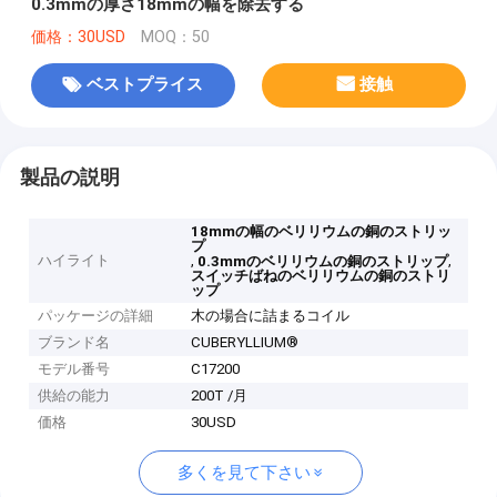
0.3mmの厚さ18mmの幅を除去する
価格：30USD
MOQ：50
ベストプライス
接触
製品の説明
18mmの幅のベリリウムの銅のストリッ
プ
ハイライト
,
,
0.3mmのベリリウムの銅のストリップ
スイッチばねのベリリウムの銅のストリ
ップ
パッケージの詳細
木の場合に詰まるコイル
ブランド名
CUBERYLLIUM®
モデル番号
C17200
供給の能力
200T /月
価格
30USD
多くを見て下さい