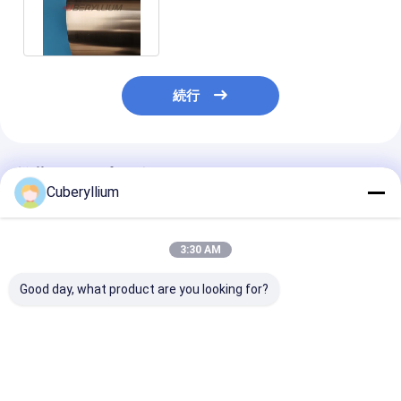
厚さ18mmの幅を除去する
続行
推薦されたプロダクト
Cuberyllium
3:30 AM
Good day, what product are you looking for?
マイクロ スイッチのた
ベリリウムの銅標準的
電子工学に使用
めのベリリウムの銅ホ
な許容のC17200産業
CDA 172のベ
イルのストリップの最
ストリップ1/2H
の銅ホイル0.1
終的な引張強さ
THX