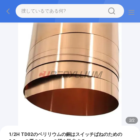
2
/
2
1/2H TD02のベリリウムの銅はスイッチばねのための