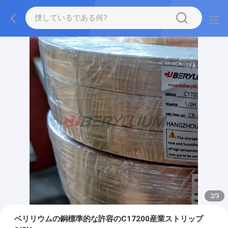
2
/
3
ベリリウムの銅標準的な許容のC17200産業ストリップ