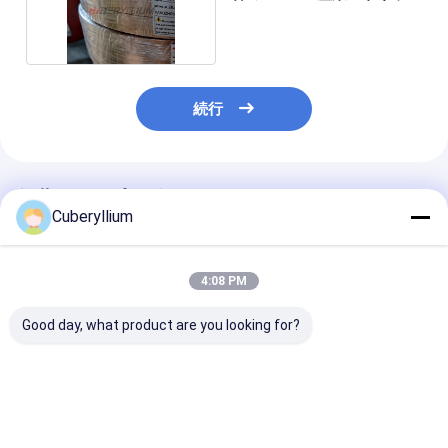
プ1/2H
続行
推薦されたプロダクト
Cuberyllium
4:08 PM
Good day, what product are you looking for?
マイクロ スイッチのた
電子工学に使用する
銅ベリリウム Br
めのベリリウムの銅ホ
CDA 172のベリリウム
BrBNT1.9 ブ
イルのストリップの最
の銅ホイル0.1MM
ボン/テープ/ス
終的な引張強さ
THX
プ 0.02mm~2