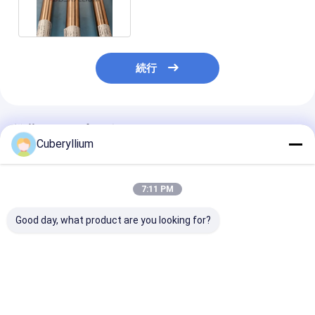
リウム銅の円形の棒TD02
続行
推薦されたプロダクト
Cuberyllium
7:11 PM
Good day, what product are you looking for?
ニッケルのベリリウム
ベリリウムのMTCとの
C17510 RW
銅UNS。C17510棒
銅C17510クラス3の板
ス3のベリリウ
材の必須
の円形棒Φ16 X
2000mm
ベストプライス
ベストプライス
ベストプラ