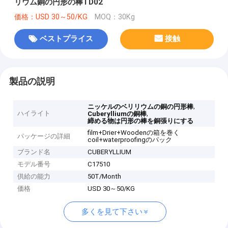
リウム銅の円形の棒TD02
価格：USD 30～50/KG
MOQ：30Kg
ベストプライス
接触
製品の説明
,
ニッケルのベリリウムの銅の円形棒
ハイライト
,
Cuberylliumの銅棒
締める物は円形の棒を銅張りにする
film+Drier+Woodenの箱を巻く
パッケージの詳細
coil+waterproofingのパック
ブランド名
CUBERYLLIUM
モデル番号
C17510
供給の能力
50T/Month
価格
USD 30～50/KG
多くを見て下さい