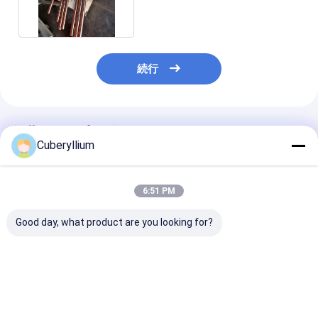
B196による円形の棒
続行
推薦されたプロダクト
Cuberyllium
6:51 PM
Good day, what product are you looking for?
高張力銅合金シートリ
Berylco 25 素材 ベリ
Rwmaのベリリ
ボン 590 - 660Mpa
リウム銅板
265x260x21
12x41x1000mm フォ
CuBe2正方形
ーマット
ベストプライス
ベストプライス
ベストプラ