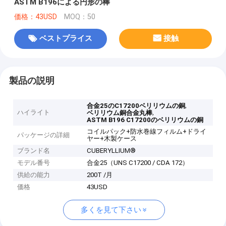
ASTM B196による円形の棒
価格：43USD
MOQ：50
ベストプライス
接触
製品の説明
,
合金25のC17200ベリリウムの銅
ハイライト
,
ベリリウム銅合金丸棒
ASTM B196 C17200のベリリウムの銅
コイルパック+防水巻線フィルム+ドライ
パッケージの詳細
ヤー+木製ケース
ブランド名
CUBERYLLIUM®
モデル番号
合金25（UNS C17200 / CDA 172）
供給の能力
200T /月
価格
43USD
多くを見て下さい