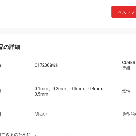
ベストプ
品の詳細
CUBER
前
C17200銅線
等級
0.1mm、0.2mm、0.3mm、0.4mm、
径
気性
0.5mm
面
明るい
典型的
用できるのために