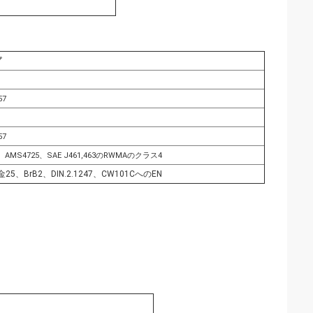
プ
57
57
7、AMS4725、SAE J461,463のRWMAのクラス4
25、BrB2、DIN.2.1247、CW101CへのEN