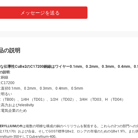
メッセージを送る
品の説明
な伝導性CuBe2のC17200銅線はワイヤー0.1mm、0.2mm、0.3mm、0.4mm、0
の説明:
:銅線
C17200
:直径
0.1mm、0.2mm、0.3mm、0.4mm、0.5mm
:明るい
:（TB00）、1/4H （TD01）、1/2H （TD02）、3/4H （TD03、H （TD04）
高力およびelestivity
:電気企業のため
ERYLLIUMの
®は複数の明瞭な構成の銅のベリリウムを製造する。これらの2つの部門への分類さ
2,173,170）および合金。そしてGOST標準QBe2、ロシアの市場のためのQBe1.9Ti。また供給のマス
eryllium-350そしてCuberyllium-400。