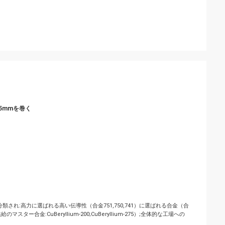
.5mmを巻く
れ:高力に選ばれる高い伝導性（合金751,750,741）に選ばれる合金（合
ター合金:CuBeryllium-200;CuBeryllium-275）;全体的な工場への