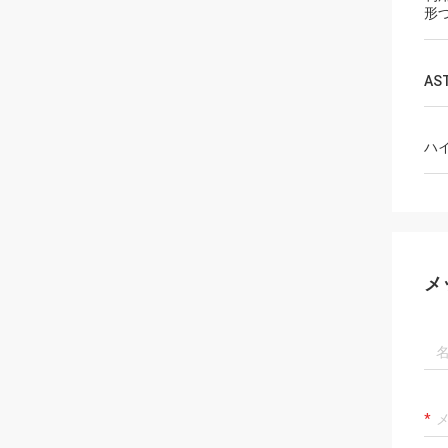
形
AS
ハ
メ