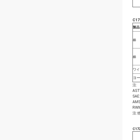
C1
製品
棒
棒
ワイ
ヨ
注:
AS
SA
AM
RW
注:
C1