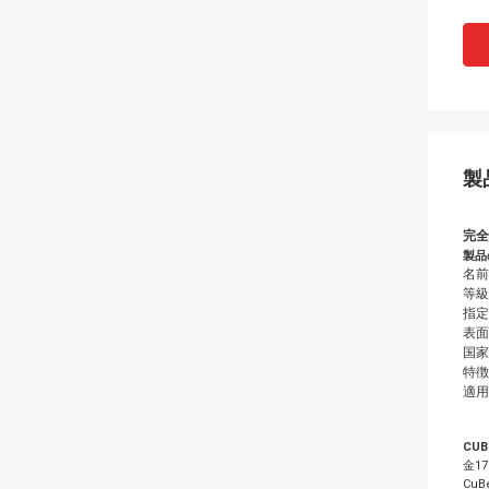
製
完全
製品
名前
等級:
指定
表面
国家
特徴:
適用
CUB
金17
CuB