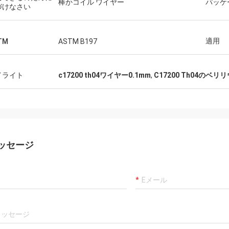
棒かコイル ワイヤー
パッケ
づけなさい
適用
TM
ASTM B197
イライト
c17200 th04ワイヤー0.1mm
,
C17200 Th04のベリ
ッセージ