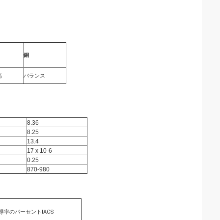
銅
高
バランス
8.36
8.25
13.4
17 x 10-6
0.25
870-980
導率のパーセントIACS