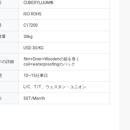
名
CUBERYLLIUM®
ISO ROHS
号
C17200
数量
30kg
USD 30/KG
film+Drier+Woodenの箱を巻く
ジの詳細
coil+waterproofingのパック
間
10~15仕事日
L/C、T/T、ウェスタン・ユニオン
力
50T/Month