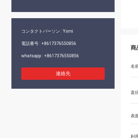
コンタクトパーソン :
Yomi
電話番号 :
+8617376550856
商
whatsapp :
+8617376550856
名
連絡先
直
表
利