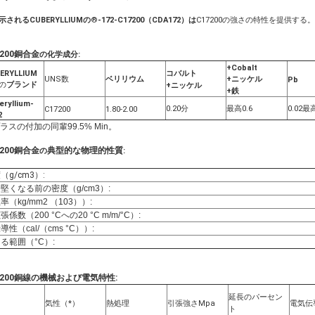
示されるCUBERYLLIUMの
®
-172-C17200（CDA172）は
C17200の強さの特性を提供する。
7200銅合金
の化学成分
:
+Cobalt
ERYLLIUM
コバルト
UNS数
ベリリウム
+ニッケル
Pb
の
ブランド
+ニッケル
+鉄
eryllium-
0.20分
最高0.6
0.02最
C17200
1.80-2.00
2
ラスの付加の同輩99.5% Min。
7200銅合金
典型的な物理的性質
の
:
（g/cm3）:
堅くなる前の密度（g/cm3）:
率（kg/mm2 （103））:
張係数（200 °Cへの20 °C m/m/°C）:
導性（cal/（cms °C））:
る範囲（°C）:
7200銅線の機械
および電気特性:
延長のパーセン
気性（*）
熱処理
引張強さMpa
電気伝
ト