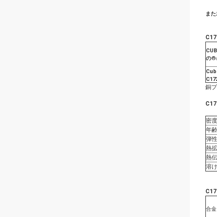
また
C1
CUB
の
®
Cub
C17
銅プ
C1
密度
年齢
弾性
熱拡
熱伝
溶け
C1
合金