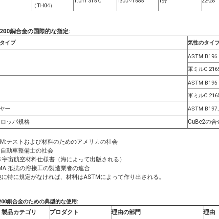
1.0hr 315℃
1300~1585
1分
22-28
（TH04）
7200銅合金
の国際的な指定
:
タイプ
気性のタイ
ASTM B196
軍ミルC 216
ASTM B196
軍ミルC 216
ヤー
ASTM B19
ーロッパ規格
CuBe2の合金
TM:テストおよび材料のためのアメリカの社会
E:自動車整備士の社会
S:宇宙航空材料仕様書（海によって出版される）
MA:抵抗の溶接工の製造業者の連合
他に特に規定がなければ、材料はASTMによって作り出される。
7200銅合金のための典型的な使用:
製品カテゴリ
プロダクト
理由の部門
理由