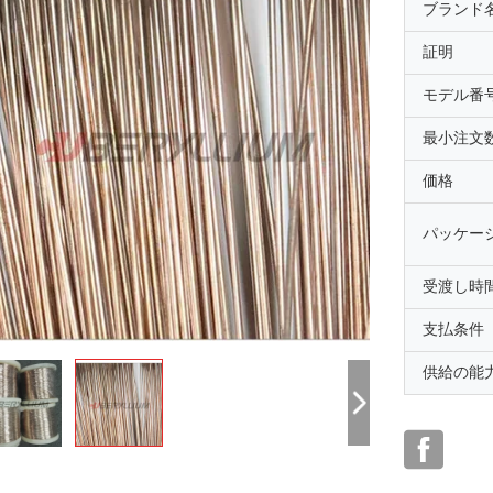
ブランド
証明
モデル番
最小注文
価格
パッケー
受渡し時
支払条件
供給の能