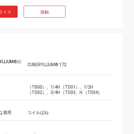
ライス
接触
YLLIUM®の
CUBERYLLIUM® 172
（TB00）、1/4H （TD01）、1/2H
（TD02）、3/4H （TD03、H （TD04）
な適用
コイルばね