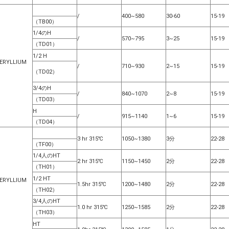
/
400~580
30-60
15-19
（TB00）
1/4のH
/
570~795
3~25
15-19
（TD01）
1/2 H
ERYLLIUM
/
710~930
2~15
15-19
（TD02）
3/4のH
/
840~1070
2~8
15-19
（TD03）
H
/
915~1140
1~6
15-19
（TD04）
3 hr 315℃
1050~1380
3分
22-28
（TF00）
1/4人のHT
2 hr 315℃
1150~1450
2分
22-28
（TH01）
1/2 HT
ERYLLIUM
1.5hr 315℃
1200~1480
2分
22-28
（TH02）
3/4人のHT
1.0 hr 315℃
1250~1585
2分
22-28
（TH03）
HT