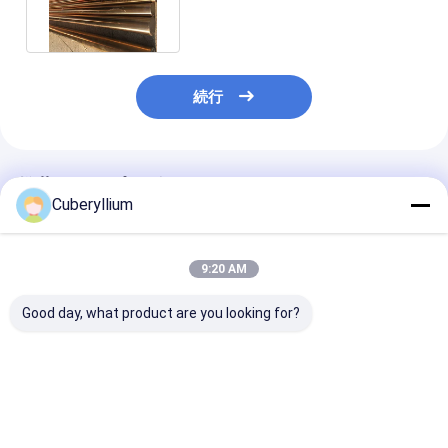
Weldabilityの切削加工性
続行
推薦されたプロダクト
Cuberyllium
9:20 AM
Good day, what product are you looking for?
ベリリウムの銅の棒
TF00国家のASTM
合金25の銅の棒
ASTM B196 Dia
B196 CuBe2のベリリ
ベリリウム棒高
18mmの長さ2000mm
ウムの銅の円形棒
伝導率
のCuBe2
20mmx2000mm
ベストプライス
ベストプライス
ベストプラ