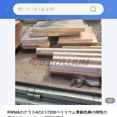
2
/
2
RWMAのクラス4のC17200ベリリウム青銅色棒の特性の